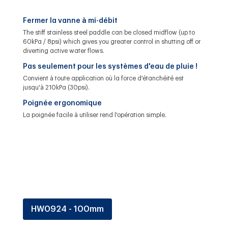
Fermer la vanne à mi-débit
The stiff stainless steel paddle can be closed midflow (up to
60kPa / 8psi) which gives you greater control in shutting off or
diverting active water flows.
Pas seulement pour les systèmes d'eau de pluie !
Convient à toute application où la force d'étanchéité est
jusqu'à 210kPa (30psi).
Poignée ergonomique
La poignée facile à utiliser rend l'opération simple.
HW0924 - 100mm