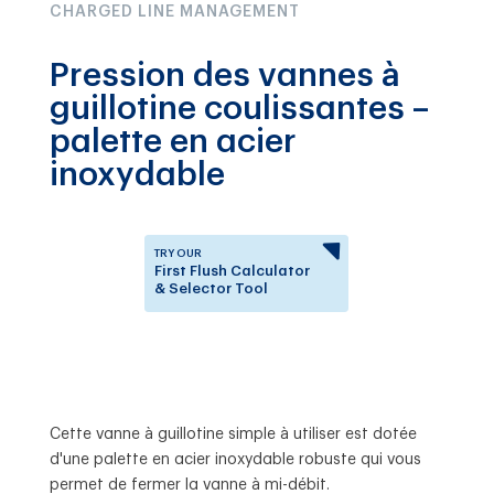
CHARGED LINE MANAGEMENT
Pression des vannes à
guillotine coulissantes –
palette en acier
inoxydable
TRY OUR
First Flush Calculator
& Selector Tool
Answer a few questions to
know which First Flush
Diverter is right for you.
Cette vanne à guillotine simple à utiliser est dotée
d'une palette en acier inoxydable robuste qui vous
permet de fermer la vanne à mi-débit.