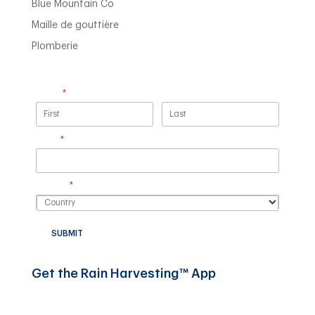
Blue Mountain Co
Maille de gouttière
Plomberie
Name
(required)
*
Email
(required)
*
Country
(required)
*
SUBMIT
Get the Rain Harvesting™ App