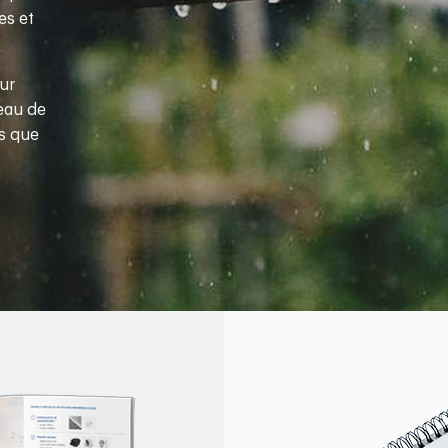
es et
ur
'eau de
es que