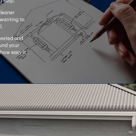
n help.
cleaner
 wanting to
l.
tested and
ound your
 how easy it