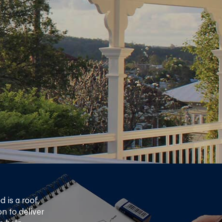
 is a roof,
n to deliver