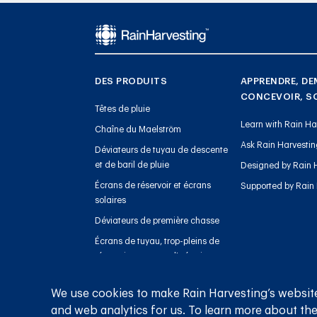
DES PRODUITS
APPRENDRE, DE
CONCEVOIR, S
Têtes de pluie
Learn with Rain Ha
Chaîne du Maelström
Ask Rain Harvesti
Déviateurs de tuyau de descente
et de baril de pluie
Designed by Rain 
Écrans de réservoir et écrans
Supported by Rain
solaires
Déviateurs de première chasse
Écrans de tuyau, trop-pleins de
réservoir et capots d'aération
Jauges de niveau de réservoir
We use cookies to make Rain Harvesting’s website
Gestion des sédiments
and web analytics for us. To learn more about the