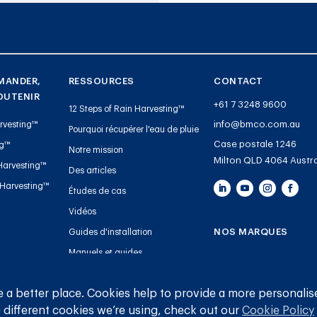
MANDER,
RESSOURCES
CONTACT
OUTENIR
+61 7 3248 9600
12 Steps of Rain Harvesting™
info@bmco.com.au
rvesting™
Pourquoi récupérer l'eau de pluie
Case postale 1246
ng™
Notre mission
Milton QLD 4064 Austra
Harvesting™
Des articles
 Harvesting™
Études de cas
Vidéos
NOS MARQUES
Guides d'installation
Manuels et guides
Blue Mountain Co
Enregistrement de la garantie
Maille de gouttière
des jauges de réservoir
 a better place. Cookies help to provide a more personalis
Plomberie
 different cookies we’re using, check out our
Cookie Policy