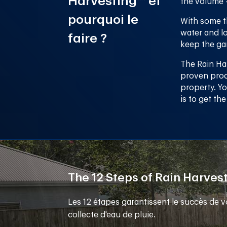
Harvesting™
et
the volume –
pourquoi le
With some t
water and lo
faire ?
keep the gar
The Rain Ha
proven prod
property. Yo
is to get th
The 12 Steps of Rain Harves
Les 12 étapes garantissent le succès de v
collecte d'eau de pluie.