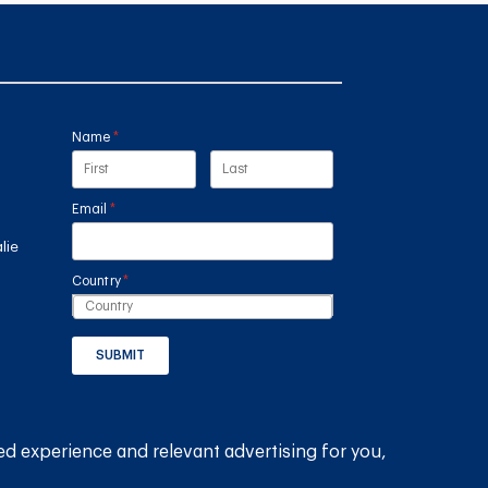
Name
(required)
*
Email
(required)
*
lie
Country
(required)
*
SUBMIT
GET THE RAIN HARVESTING™ APP
ed experience and relevant advertising for you,