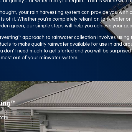
 or quality – of water that you require. That is where we ca
hought, your rain harvesting system can provide you with 
ts of it. Whether you’re completely reliant on tank water or
den green, our simple steps will help you achieve your goa
rvesting™ approach to rainwater collection involves using 
ucts to make quality rainwater available for use in and ar
u don’t need much to get started and you will be surprised
e most out of your rainwater system.
ting™
otre