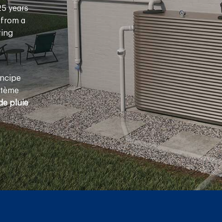
25 years
 from a
ting
incipe
stème
de pluie