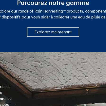
Parcourez notre gamme
xplore our range of Rain Harvesting™ products, component
 dispositifs pour vous aider à collecter une eau de pluie de
Explorez maintenant
uelles
ie
ire. La
ie peut