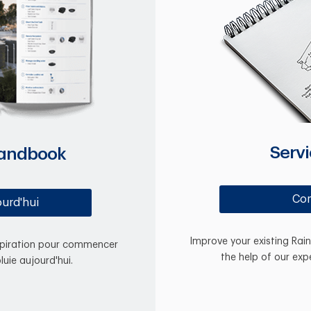
Serv
Handbook
Co
ourd'hui
Improve your existing Rai
inspiration pour commencer
the help of our exp
uie aujourd'hui.