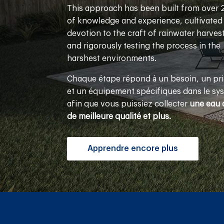
This approach has been built from over 
of knowledge and experience, cultivated
devotion to the craft of rainwater harves
and rigorously testing the process in the
harshest environments.
Chaque étape répond à un besoin, un pr
et un équipement spécifiques dans le sy
afin que vous puissiez collecter
une eau 
de meilleure qualité et plus.
Apprendre encore plus