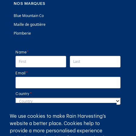
NOS MARQUES
Blue Mountain Co
Maille de gouttière
Plomberie
Name
(required)
*
Email
(required)
*
Country
(required)
*
SUBMIT
We use cookies to make Rain Harvesting’s
website a better place. Cookies help to
provide a more personalised experience
GET THE RAIN HARVESTING™ APP