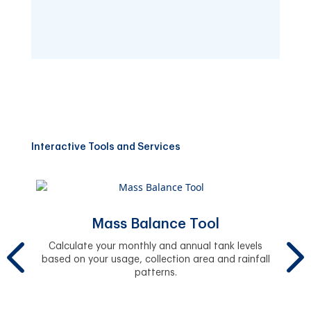
Interactive Tools and Services
Mass Balance Tool
B
y.
Calculate your monthly and annual tank levels
based on your usage, collection area and rainfall
Sél
patterns.
cart