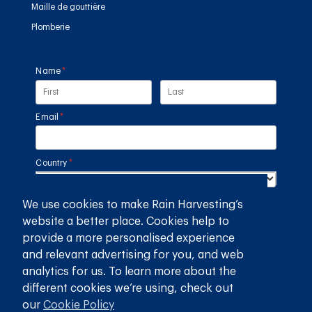
Maille de gouttière
Plomberie
Name
(required)
*
Email
(required)
*
Country
(required)
*
We use cookies to make Rain Harvesting’s
SUBMIT
website a better place. Cookies help to
provide a more personalised experience
GET THE RAIN HARVESTING™ APP
and relevant advertising for you, and web
analytics for us. To learn more about the
different cookies we’re using, check out
our
Cookie Policy