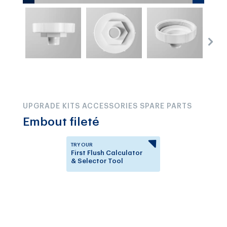
UPGRADE KITS ACCESSORIES SPARE PARTS
Embout fileté
TRY OUR
First Flush Calculator
& Selector Tool
Answer a few questions to
know which First Flush
Diverter is right for you.