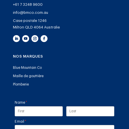
+61 7 3248 9600
info@bmco.com.au
Case postale 1246
Milton QLD 4064 Australie
NOS MARQUES
Blue Mountain Co
Maille de gouttière
Plomberie
Name
(required)
*
Email
(required)
*