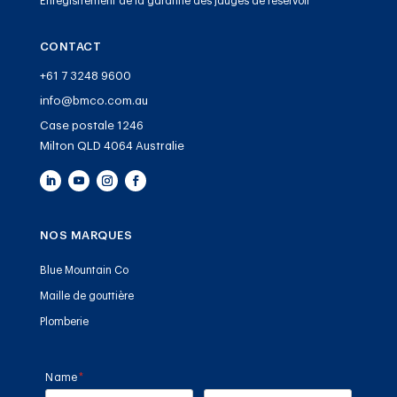
Enregistrement de la garantie des jauges de réservoir
CONTACT
+61 7 3248 9600
info@bmco.com.au
Case postale 1246
Milton QLD 4064 Australie
NOS MARQUES
Blue Mountain Co
Maille de gouttière
Plomberie
Name
(required)
*