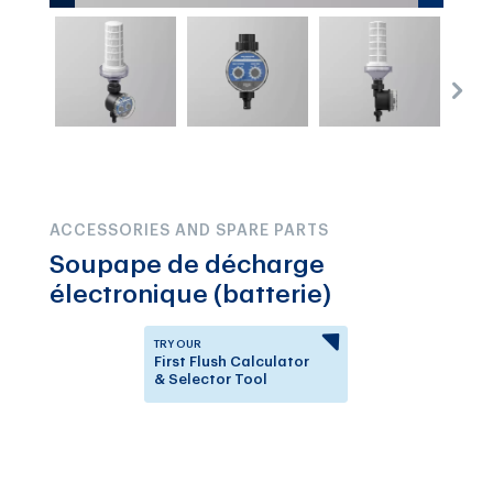
ACCESSORIES AND SPARE PARTS
Soupape de décharge
électronique (batterie)
TRY OUR
First Flush Calculator
& Selector Tool
Answer a few questions to
know which First Flush
Diverter is right for you.