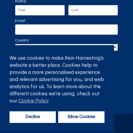
Name
(required)
*
Email
(required)
*
Country
(required)
*
We use cookies to make Rain Harvesting’s
SUBMIT
website a better place. Cookies help to
provide a more personalised experience
GET THE RAIN HARVESTING™ APP
and relevant advertising for you, and web
analytics for us. To learn more about the
different cookies we’re using, check out
our
Cookie Policy
Decline
Allow Cookies
Politique de confidentialité
Termes et conditions
© 2026
Rain Harvesting Pty Ltd.
Tous les droits sont réservés.