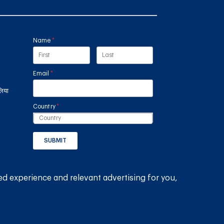
Name
(required)
*
Email
(required)
*
लिया
Country
(required)
*
SUBMIT
GET THE RAIN HARVESTING™ APP
ed experience and relevant advertising for you,