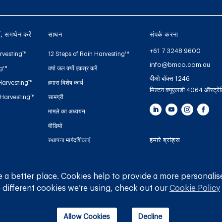
ें, समर्थन करें
साधन
संपर्क करना
+61 7 3248 9600
rvesting™
12 Steps of Rain Harvesting™
info@bmco.com.au
ng™
वर्षा जल क्यों एकत्र करें
पीओ बॉक्स 1246
Harvesting™
हमारा विशेष कार्य
मिल्टन क्यूएलडी 4064 ऑस्ट्रे
 Harvesting™
सामग्री
मामले का अध्ययन
वीडियो
हमारे ब्रांड्स
स्थापना मार्गदर्शिकाएँ
हैंडबुक और गाइड
ब्लू माउंटेन कंपनी
टैंक गेज वारंटी पंजीकरण
गटर मेशो
 a better place. Cookies help to provide a more personalis
 different cookies we’re using, check out our
Cookie Policy
पाइपलाइन
Allow Cookies
Decline