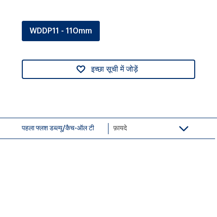
WDDP11 - 110mm
इच्छा सूची में जोड़ें
पहला फ्लश डब्ल्यू/कैच-ऑल टी
फ़ायदे