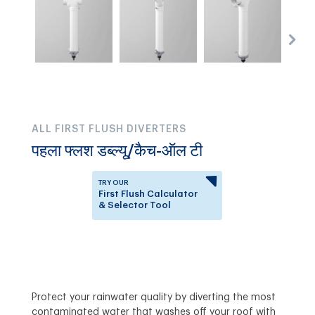
ALL FIRST FLUSH DIVERTERS
पहला फ्लश डब्ल्यू/कैच-ऑल टी
TRY OUR
First Flush Calculator
& Selector Tool
Answer a few questions to
know which First Flush
Diverter is right for you.
Protect your rainwater quality by diverting the most
contaminated water that washes off your roof with