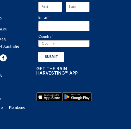
Email
(required)
*
0
m.au
Country
(required)
*
246
4 Australie
SUBMIT
GET THE RAIN
HARVESTING™ APP
S
o
re
Plomberie