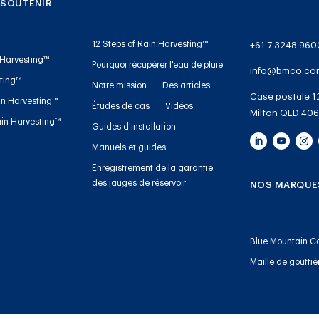
 SOUTENIR
12 Steps of Rain Harvesting™
+61 7 3248 960
 Harvesting™
Pourquoi récupérer l'eau de pluie
info@bmco.co
sting™
Notre mission
Des articles
Case postale 1
in Harvesting™
Études de cas
Vidéos
Milton QLD 406
in Harvesting™
Guides d'installation
Manuels et guides
Enregistrement de la garantie
des jauges de réservoir
NOS MARQUE
Blue Mountain C
Maille de gouttiè