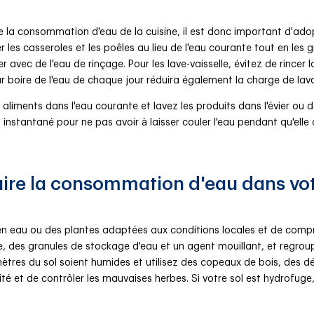
de la consommation d'eau de la cuisine, il est donc important d'ad
r les casseroles et les poêles au lieu de l'eau courante tout en les g
r avec de l'eau de rinçage. Pour les lave-vaisselle, évitez de rincer l
e pour boire de l'eau de chaque jour réduira également la charge de lav
aliments dans l'eau courante et lavez les produits dans l'évier ou d
u instantané pour ne pas avoir à laisser couler l'eau pendant qu'ell
ire la consommation d'eau dans vot
en eau ou des plantes adaptées aux conditions locales et de compre
, des granules de stockage d'eau et un agent mouillant, et regroup
ètres du sol soient humides et utilisez des copeaux de bois, des dé
midité et de contrôler les mauvaises herbes. Si votre sol est hydrof