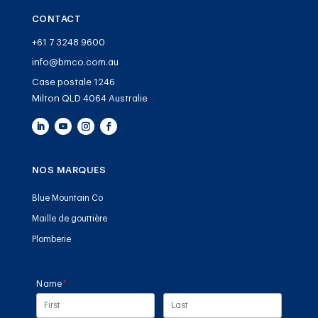
CONTACT
+61 7 3248 9600
info@bmco.com.au
Case postale 1246
Milton QLD 4064 Australie
NOS MARQUES
Blue Mountain Co
Maille de gouttière
Plomberie
Name
(required)
*