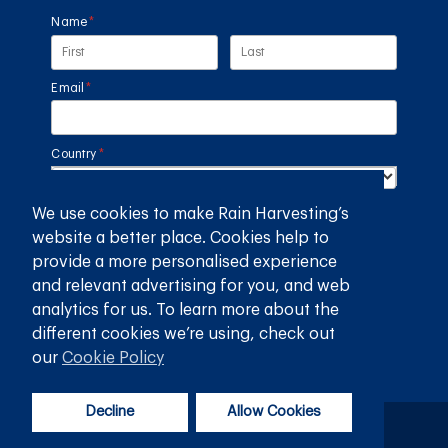
Name
(required)
*
Email
(required)
*
Country
(required)
*
We use cookies to make Rain Harvesting’s
SUBMIT
website a better place. Cookies help to
provide a more personalised experience
GET THE RAIN HARVESTING™ APP
and relevant advertising for you, and web
analytics for us. To learn more about the
different cookies we’re using, check out
our
Cookie Policy
Decline
Allow Cookies
Politique de confidentialité
Termes et conditions