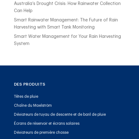
Australia’s Drought Crisis: How Rainwater Collection
Can Help
Smart Rainwater Management: The Future of Rain
Harvesting with Smart Tank Monitoring
Smart Water Management for Your Rain Harvesting
System
DES PRODUITS
Têtes de pluie
Chaîne du Maelström
Déviateurs de tuyau de descente et de baril de pluie
Écrans de réservoir et écrans solaires
Déviateurs de première chasse