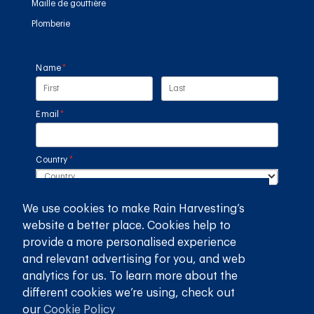
Maille de gouttière
Plomberie
Name
(required)
*
Email
(required)
*
Country
(required)
*
We use cookies to make Rain Harvesting’s
SUBMIT
website a better place. Cookies help to
provide a more personalised experience
GET THE RAIN HARVESTING™ APP
and relevant advertising for you, and web
analytics for us. To learn more about the
different cookies we’re using, check out
our
Cookie Policy