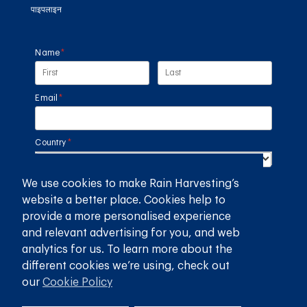
पाइपलाइन
Name
(required)
*
Email
(required)
*
Country
(required)
*
We use cookies to make Rain Harvesting’s
SUBMIT
website a better place. Cookies help to
provide a more personalised experience
GET THE RAIN HARVESTING™ APP
and relevant advertising for you, and web
analytics for us. To learn more about the
different cookies we’re using, check out
our
Cookie Policy