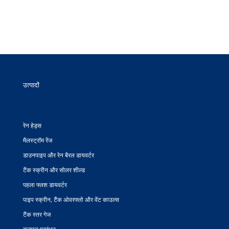
उत्पादों
रेन हेड्स
मैलस्ट्रॉम रेंज
डाउनपाइप और रेन बैरल डायवर्टर
टैंक स्क्रीन और सोलर शील्ड
पहला फ्लश डायवर्टर
पाइप स्क्रीन, टैंक ओवरफ्लो और वेंट काउल्स
टैंक स्तर गेज