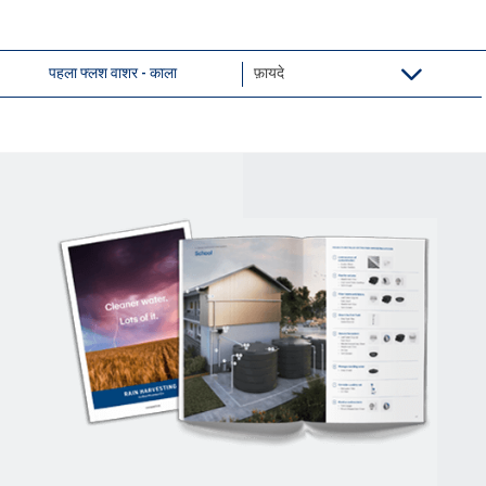
पहला फ्लश वाशर - काला
फ़ायदे