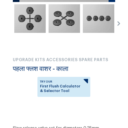
UPGRADE KITS ACCESSORIES SPARE PARTS
पहला फ्लश वाशर - काला
TRY OUR
First Flush Calculator
& Selector Tool
Answer a few questions to
know which First Flush
Diverter is right for you.