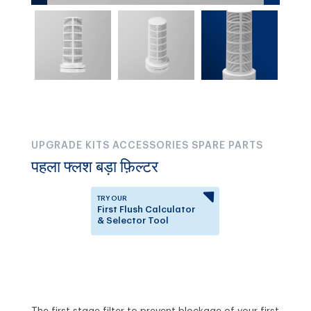
UPGRADE KITS ACCESSORIES SPARE PARTS
पहला फ्लश बड़ा फ़िल्टर
TRY OUR
First Flush Calculator
& Selector Tool
Answer a few questions to
know which First Flush
Diverter is right for you.