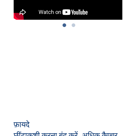
फ़ायदे
छींटाकशी करना बंद करें, अधिक कैप्चर