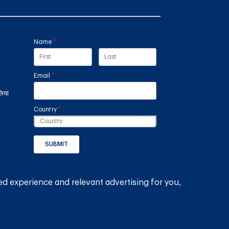
Name
(required)
*
Email
(required)
*
लिया
Country
(required)
*
SUBMIT
GET THE RAIN HARVESTING™ APP
ed experience and relevant advertising for you,