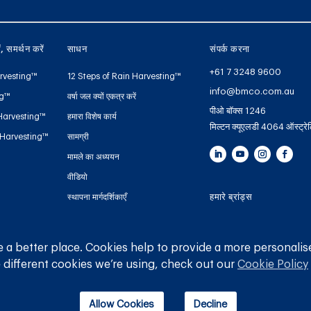
ें, समर्थन करें
साधन
संपर्क करना
+61 7 3248 9600
rvesting™
12 Steps of Rain Harvesting™
info@bmco.com.au
ng™
वर्षा जल क्यों एकत्र करें
पीओ बॉक्स 1246
Harvesting™
हमारा विशेष कार्य
मिल्टन क्यूएलडी 4064 ऑस्ट्रे
 Harvesting™
सामग्री
मामले का अध्ययन
वीडियो
हमारे ब्रांड्स
स्थापना मार्गदर्शिकाएँ
हैंडबुक और गाइड
ब्लू माउंटेन कंपनी
टैंक गेज वारंटी पंजीकरण
गटर मेशो
 a better place. Cookies help to provide a more personalis
 different cookies we’re using, check out our
Cookie Policy
पाइपलाइन
Allow Cookies
Decline